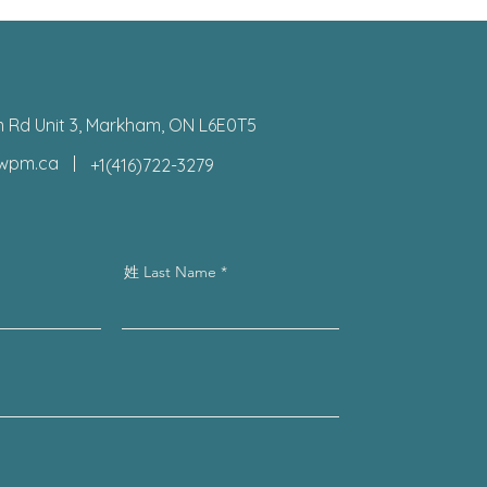
 Rd Unit 3, Markham, ON L6E0T5
ewpm.ca
+1(416)722-3279
姓 Last Name