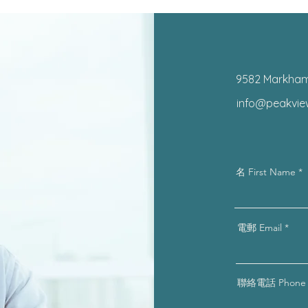
9582 Markham
info@peakvi
名 First Name
電郵 Email
聯絡電話 Phone